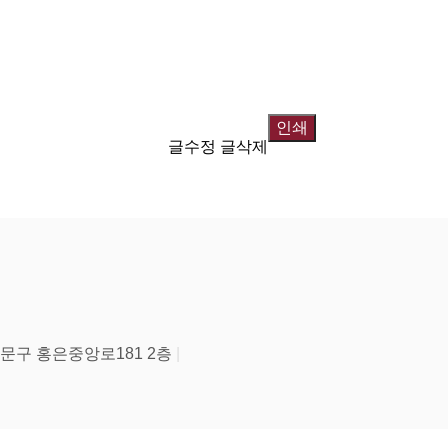
인쇄
글수정
글삭제
문구 홍은중앙로181 2층