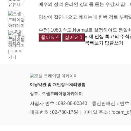
매수의 정석 온라인 강의를 듣는 수강자 입니
영상이 잘안나오고 깨지는데 한번 검토 부탁
수정) 1080.속도.Normal로 설정하여도 동
«
제 인생 최고의 주식
좋아요
4
싫어요
1
목록보기
답글쓰기
이용약관 및 개인정보처리방침
상호 : 로셈트레이딩아카데미
사업자 번호 : 692-88-00340
통신판매신고번호 : 6
대표번호 : 02-780-1764
이메일 주소 : rocem_off