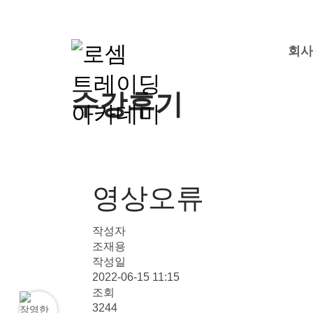
회
수강후기
영상오류
작성자
조재용
작성일
2022-06-15 11:15
조회
3244