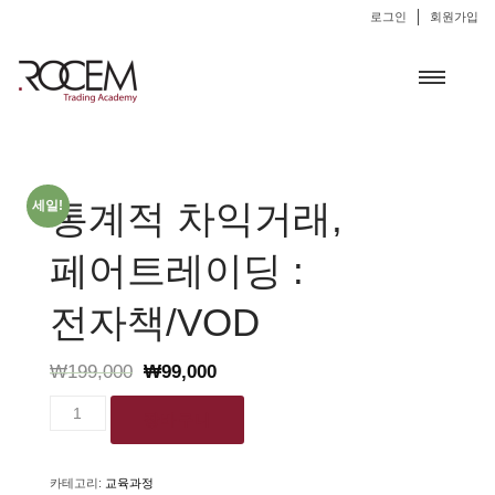
로그인
회원가입
통계적 차익거래,
세일!
페어트레이딩 :
전자책/VOD
₩
199,000
₩
99,000
통계적
장바구니
차익거래,
페어트레이딩
:
카테고리:
교육과정
전자책/VOD