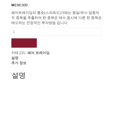
₩
198,000
페어트레이딩의 롱숏(스프레드)거래는 동일/유사 업종의
두 종목을 추출하여 한 종목은 매수,동시에 다른 한 종목은
매도하는 안정적인 투자방법 입니다.
통계적
차익거래로
안정적인
장바구니
수익
창출:
카테고리:
페어 트레이딩
페어
설명
트레이딩
추가 정보
(1개월)
설치만
설명
하셔도
2주간
무료체험
가능!
수량