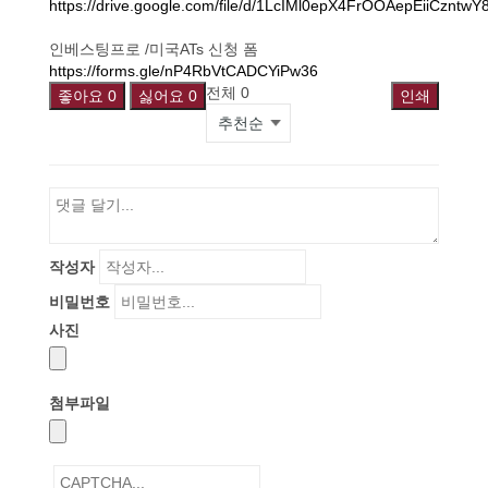
https://drive.google.com/file/d/1LcIMl0epX4FrOOAepEiiCzntwY
인베스팅프로 /미국ATs 신청 폼
https://forms.gle/nP4RbVtCADCYiPw36
전체
0
좋아요
0
싫어요
0
인쇄
작성자
비밀번호
사진
첨부파일