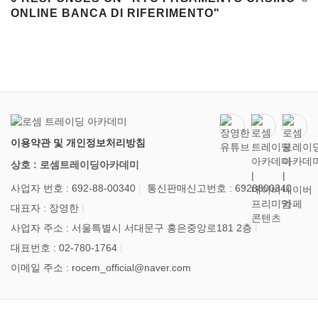
ONLINE BANCA DI RIFERIMENTO"
이용약관 및 개인정보처리방침
상호 : 로셈트레이딩아카데미
사업자 번호 : 692-88-00340
통신판매신고번호 : 6928800340
대표자 : 장영한
사업자 주소 : 서울특별시 서대문구 홍은중앙로181 2층
대표번호 : 02-780-1764
이메일 주소 : rocem_official@naver.com