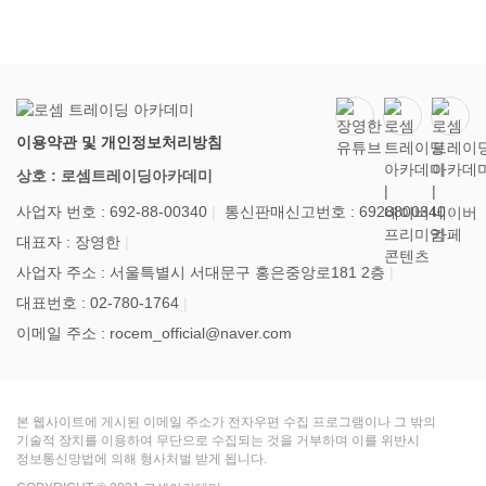
이용약관 및 개인정보처리방침
상호 : 로셈트레이딩아카데미
사업자 번호 : 692-88-00340
통신판매신고번호 : 6928800340
대표자 : 장영한
사업자 주소 : 서울특별시 서대문구 홍은중앙로181 2층
대표번호 : 02-780-1764
이메일 주소 : rocem_official@naver.com
본 웹사이트에 게시된 이메일 주소가 전자우편 수집 프로그램이나 그 밖의
기술적 장치를 이용하여 무단으로 수집되는 것을 거부하며 이를 위반시
정보통신망법에 의해 형사처벌 받게 됩니다.