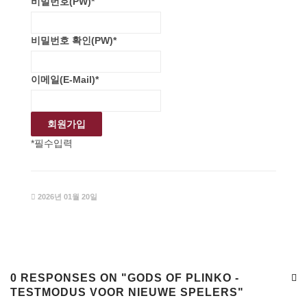
비밀번호(PW)
*
비밀번호 확인(PW)
*
이메일(E-Mail)
*
*
필수입력
2026년 01월 20일
0 RESPONSES ON "GODS OF PLINKO -
TESTMODUS VOOR NIEUWE SPELERS"