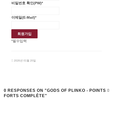
비밀번호 확인(PW)
*
이메일(E-Mail)
*
*
필수입력
2026년 01월 20일
0 RESPONSES ON "GODS OF PLINKO - POINTS
FORTS COMPLÈTE"