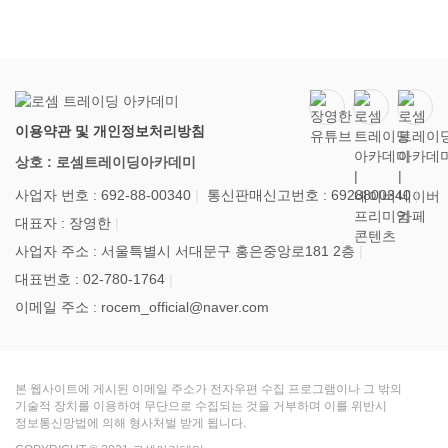
이용약관 및 개인정보처리방침
상호 : 로셈트레이딩아카데미
사업자 번호 : 692-88-00340
통신판매신고번호 : 6928800340
대표자 : 장영한
사업자 주소 : 서울특별시 서대문구 홍은중앙로181 2층
대표번호 : 02-780-1764
이메일 주소 : rocem_official@naver.com
본 웹사이트에 게시된 이메일 주소가 전자우편 수집 프로그램이나 그 밖의
기술적 장치를 이용하여 무단으로 수집되는 것을 거부하며 이를 위반시
정보통신망법에 의해 형사처벌 받게 됩니다.