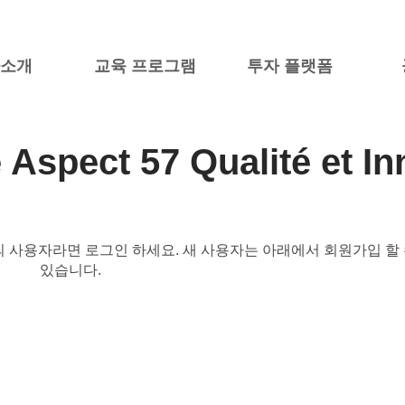
사소개
교육 프로그램
투자 플랫폼
 Aspect 57 Qualité et I
의 사용자라면 로그인 하세요. 새 사용자는 아래에서 회원가입 할
있습니다.